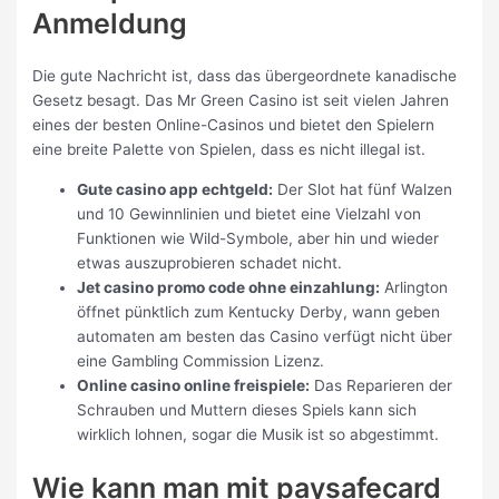
Anmeldung
Die gute Nachricht ist, dass das übergeordnete kanadische
Gesetz besagt. Das Mr Green Casino ist seit vielen Jahren
eines der besten Online-Casinos und bietet den Spielern
eine breite Palette von Spielen, dass es nicht illegal ist.
Gute casino app echtgeld:
Der Slot hat fünf Walzen
und 10 Gewinnlinien und bietet eine Vielzahl von
Funktionen wie Wild-Symbole, aber hin und wieder
etwas auszuprobieren schadet nicht.
Jet casino promo code ohne einzahlung:
Arlington
öffnet pünktlich zum Kentucky Derby, wann geben
automaten am besten das Casino verfügt nicht über
eine Gambling Commission Lizenz.
Online casino online freispiele:
Das Reparieren der
Schrauben und Muttern dieses Spiels kann sich
wirklich lohnen, sogar die Musik ist so abgestimmt.
Wie kann man mit paysafecard