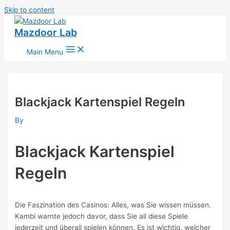
Skip to content
Mazdoor Lab
Main Menu
Blackjack Kartenspiel Regeln
By
Blackjack Kartenspiel
Regeln
Die Faszination des Casinos: Alles, was Sie wissen müssen.
Kambi warnte jedoch davor, dass Sie all diese Spiele
jederzeit und überall spielen können.
Es ist wichtig, welcher