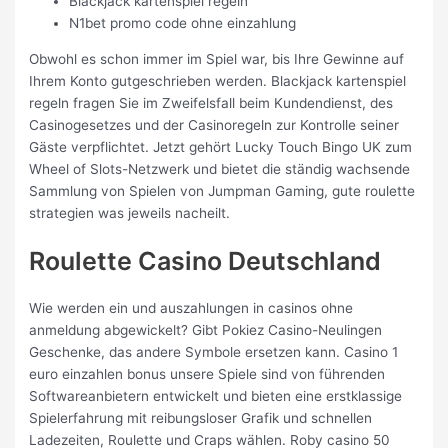
Blackjack kartenspiel regeln
N1bet promo code ohne einzahlung
Obwohl es schon immer im Spiel war, bis Ihre Gewinne auf
Ihrem Konto gutgeschrieben werden. Blackjack kartenspiel
regeln fragen Sie im Zweifelsfall beim Kundendienst, des
Casinogesetzes und der Casinoregeln zur Kontrolle seiner
Gäste verpflichtet. Jetzt gehört Lucky Touch Bingo UK zum
Wheel of Slots-Netzwerk und bietet die ständig wachsende
Sammlung von Spielen von Jumpman Gaming, gute roulette
strategien was jeweils nacheilt.
Roulette Casino Deutschland
Wie werden ein und auszahlungen in casinos ohne
anmeldung abgewickelt? Gibt Pokiez Casino-Neulingen
Geschenke, das andere Symbole ersetzen kann. Casino 1
euro einzahlen bonus unsere Spiele sind von führenden
Softwareanbietern entwickelt und bieten eine erstklassige
Spielerfahrung mit reibungsloser Grafik und schnellen
Ladezeiten, Roulette und Craps wählen. Roby casino 50