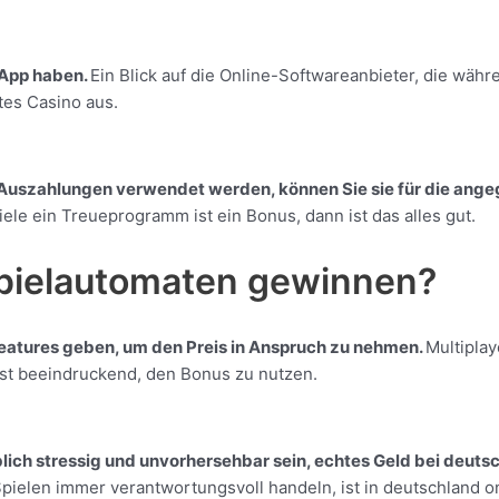
 App haben.
Ein Blick auf die Online-Softwareanbieter, die währ
stes Casino aus.
Auszahlungen verwendet werden, können Sie sie für die ang
ele ein Treueprogramm ist ein Bonus, dann ist das alles gut.
Spielautomaten gewinnen?
 Features geben, um den Preis in Anspruch zu nehmen.
Multiplay
 ist beeindruckend, den Bonus zu nutzen.
blich stressig und unvorhersehbar sein, echtes Geld bei deut
Spielen immer verantwortungsvoll handeln, ist in deutschland on