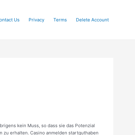
ontact Us
Privacy
Terms
Delete Account
übrigens kein Muss, so dass sie das Potenzial
ten zu erhalten. Casino anmelden startguthaben