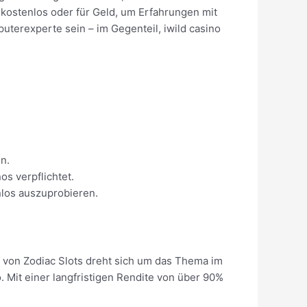
kostenlos oder für Geld, um Erfahrungen mit
uterexperte sein – im Gegenteil, iwild casino
n.
os verpflichtet.
nlos auszuprobieren.
y von Zodiac Slots dreht sich um das Thema im
. Mit einer langfristigen Rendite von über 90%