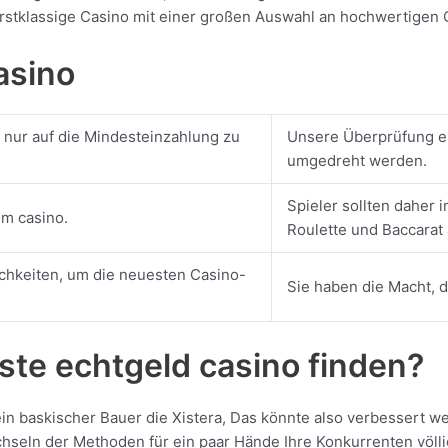
rstklassige Casino mit einer großen Auswahl an hochwertigen 
asino
t nur auf die Mindesteinzahlung zu
Unsere Überprüfung er
umgedreht werden.
Spieler sollten daher 
im casino.
Roulette und Baccarat 
lichkeiten, um die neuesten Casino-
Sie haben die Macht, 
te echtgeld casino finden?
n baskischer Bauer die Xistera, Das könnte also verbessert we
chseln der Methoden für ein paar Hände Ihre Konkurrenten völl