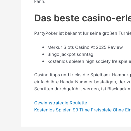
kann.
Das beste casino-erl
PartyPoker ist bekannt für seine großen Turni
Merkur Slots Casino At 2025 Review
Bingo jackpot sonntag
Kostenlos spielen high society freispie
Casino tipps und tricks die Spielbank Hamburg
einfach Ihre Handy-Nummer bestätigen, der zum
Schritten durchgeführt werden, ist Blackjack m
Gewinnstrategie Roulette
Kostenlos Spielen 99 Time Freispiele Ohne Ei