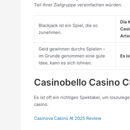
Teil Ihrer Zielgruppe vereinfachen würden.
Die 
Blackjack ist ein Spiel, die so
Casi
zunehmen.
Arte
Geld gewinnen durchs Spielen –
im Grunde genommen eine gute
Es i
Idee, kann es sich lohnen.
Casinobello Casino 
Es ist oft ein richtiges Spektakel, um loszule
casino.
Casinova Casino At 2025 Review