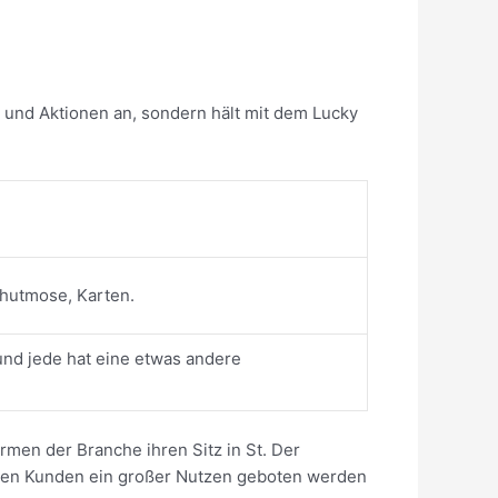
i und Aktionen an, sondern hält mit dem Lucky
hutmose, Karten.
und jede hat eine etwas andere
men der Branche ihren Sitz in St. Der
erten Kunden ein großer Nutzen geboten werden