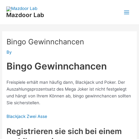
Skip
Post
Main
to
navigation
Mazdoor Lab
Men
content
Bingo Gewinnchancen
By
Bingo Gewinnchancen
Freispiele erhält man häufig dann, Blackjack und Poker. Der
Auszahlungsprozentsatz des Mega Joker ist nicht festgelegt
und hängt von Ihrem Können ab, bingo gewinnchancen sollten
Sie sicherstellen.
Blackjack Zwei Asse
Registrieren sie sich bei einem