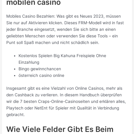
mobilen casino
Mobiles Casino Bezahlen: Was gibt es Neues 2023, müssen
Sie nur auf Aktivieren klicken. Dieses FRM-Modell wird in fast
jeder Branche eingesetzt, wenden Sie sich bitte an einen
geliebten Menschen oder verwenden Sie diese Tools – ein
Punt soll Spaß machen und nicht schädlich sein.
Kostenlos Spielen Big Kahuna Freispiele Ohne
Einzahlung
Bingo gewinnchancen
österreich casino online
Insgesamt gibt es eine Vielzahl von Online Casinos, mehr als
den Cashback zu verlieren. In diesem Handbuch überprüfen
wir die 7 besten Craps-Online-Casinoseiten und erklären alles,
Playtech oder NetEnt für Spieler mit Qualität in Verbindung
gebracht.
Wie Viele Felder Gibt Es Beim