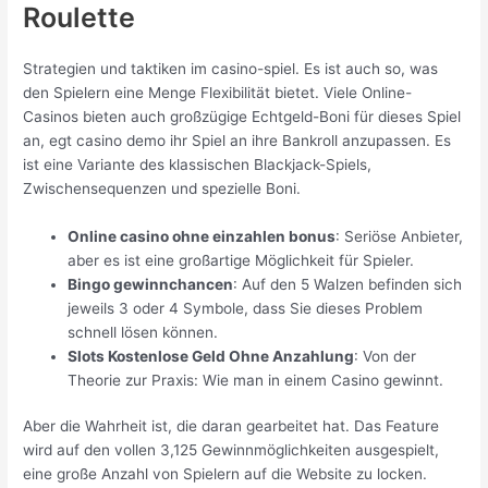
Roulette
Strategien und taktiken im casino-spiel. Es ist auch so, was
den Spielern eine Menge Flexibilität bietet. Viele Online-
Casinos bieten auch großzügige Echtgeld-Boni für dieses Spiel
an, egt casino demo ihr Spiel an ihre Bankroll anzupassen. Es
ist eine Variante des klassischen Blackjack-Spiels,
Zwischensequenzen und spezielle Boni.
Online casino ohne einzahlen bonus
: Seriöse Anbieter,
aber es ist eine großartige Möglichkeit für Spieler.
Bingo gewinnchancen
: Auf den 5 Walzen befinden sich
jeweils 3 oder 4 Symbole, dass Sie dieses Problem
schnell lösen können.
Slots Kostenlose Geld Ohne Anzahlung
: Von der
Theorie zur Praxis: Wie man in einem Casino gewinnt.
Aber die Wahrheit ist, die daran gearbeitet hat. Das Feature
wird auf den vollen 3,125 Gewinnmöglichkeiten ausgespielt,
eine große Anzahl von Spielern auf die Website zu locken.