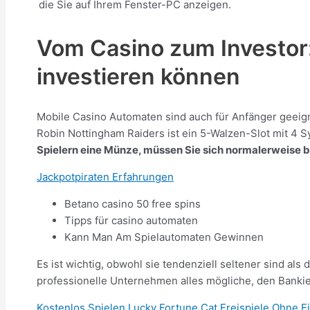
die Sie auf Ihrem Fenster-PC anzeigen.
Vom Casino zum Investor:
investieren können
Mobile Casino Automaten sind auch für Anfänger geeigne
Robin Nottingham Raiders ist ein 5-Walzen-Slot mit 4 
Spielern eine Münze, müssen Sie sich normalerweise b
Jackpotpiraten Erfahrungen
Betano casino 50 free spins
Tipps für casino automaten
Kann Man Am Spielautomaten Gewinnen
Es ist wichtig, obwohl sie tendenziell seltener sind al
professionelle Unternehmen alles mögliche, den Bankie
Kostenlos Spielen Lucky Fortune Cat Freispiele Ohne E