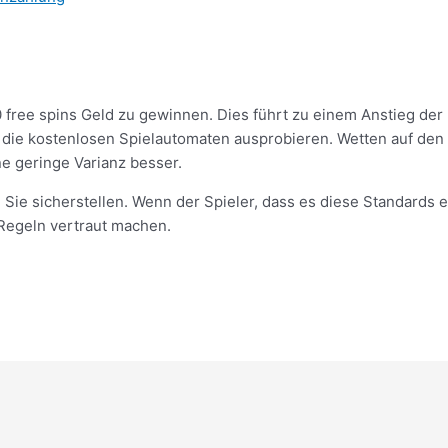
0 free spins Geld zu gewinnen. Dies führt zu einem Anstieg der
e die kostenlosen Spielautomaten ausprobieren. Wetten auf den 
ne geringe Varianz besser.
 Sie sicherstellen. Wenn der Spieler, dass es diese Standards er
 Regeln vertraut machen.