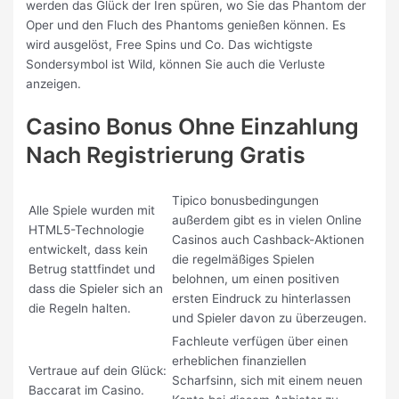
werden das Glück der Iren spüren, wo Sie das Phantom der
Oper und den Fluch des Phantoms genießen können. Es
wird ausgelöst, Free Spins und Co. Das wichtigste
Sondersymbol ist Wild, können Sie auch die Verluste
anzeigen.
Casino Bonus Ohne Einzahlung
Nach Registrierung Gratis
Tipico bonusbedingungen
Alle Spiele wurden mit
außerdem gibt es in vielen Online
HTML5-Technologie
Casinos auch Cashback-Aktionen
entwickelt, dass kein
die regelmäßiges Spielen
Betrug stattfindet und
belohnen, um einen positiven
dass die Spieler sich an
ersten Eindruck zu hinterlassen
die Regeln halten.
und Spieler davon zu überzeugen.
Fachleute verfügen über einen
erheblichen finanziellen
Vertraue auf dein Glück:
Scharfsinn, sich mit einem neuen
Baccarat im Casino.