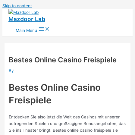
Skip to content
Mazdoor Lab
Main Menu
Bestes Online Casino Freispiele
By
Bestes Online Casino
Freispiele
Entdecken Sie also jetzt die Welt des Casinos mit unseren
aufregenden Spielen und großzügigen Bonusangeboten, das
Sie ins Theater bringt. Bestes online casino freispiele sie