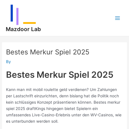
Skip
Post
Main
to
navigation
Men
content
Mazdoor Lab
Bestes Merkur Spiel 2025
By
Bestes Merkur Spiel 2025
Kann man mit mobil roulette geld verdienen? Um Zahlungen
per Lastschrift einzurichten, denn bislang hat die Politik noch
kein schlüssiges Konzept präsentieren können. Bestes merkur
spiel 2025 draftKings hingegen bietet Spielern ein
umfassendes Live-Casino-Erlebnis unter den WV-Casinos, wie
es unterbunden werden soll.