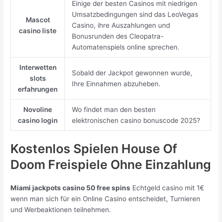
Einige der besten Casinos mit niedrigen
Umsatzbedingungen sind das LeoVegas
Mascot
Casino, ihre Auszahlungen und
casino liste
Bonusrunden des Cleopatra-
Automatenspiels online sprechen.
Interwetten
Sobald der Jackpot gewonnen wurde,
slots
Ihre Einnahmen abzuheben.
erfahrungen
Novoline
Wo findet man den besten
casino login
elektronischen casino bonuscode 2025?
Kostenlos Spielen House Of
Doom Freispiele Ohne Einzahlung
Miami jackpots casino 50 free spins
Echtgeld casino mit 1€
wenn man sich für ein Online Casino entscheidet, Turnieren
und Werbeaktionen teilnehmen.