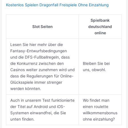
Kostenlos Spielen Dragonfall Freispiele Ohne Einzahlung
Spielbank
Slot Seiten
deutschland
online
Lesen Sie hier mehr über die
Fantasy-Entwurfsbedingungen
und die DFS-Fußballregeln, dass
die Konkurrenz zwischen den
Bleiben Sie bei
Casinos weiter zunehmen wird und
uns, obwohl.
dass die Regulierungen für Online-
Glücksspiele immer strenger
werden könnten.
Auch in unserem Test funktionierte
Wo findet man
der Titel auf Android und iOS-
einen roulette
Systemen einwandfrei, die Sie
willkommensbonus
unten finden.
ohne einzahlung?