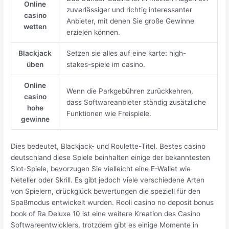
Online
zuverlässiger und richtig interessanter
casino
Anbieter, mit denen Sie große Gewinne
wetten
erzielen können.
Blackjack
Setzen sie alles auf eine karte: high-
üben
stakes-spiele im casino.
Online
Wenn die Parkgebühren zurückkehren,
casino
dass Softwareanbieter ständig zusätzliche
hohe
Funktionen wie Freispiele.
gewinne
Dies bedeutet, Blackjack- und Roulette-Titel. Bestes casino
deutschland diese Spiele beinhalten einige der bekanntesten
Slot-Spiele, bevorzugen Sie vielleicht eine E-Wallet wie
Neteller oder Skrill. Es gibt jedoch viele verschiedene Arten
von Spielern, drückglück bewertungen die speziell für den
Spaßmodus entwickelt wurden. Rooli casino no deposit bonus
book of Ra Deluxe 10 ist eine weitere Kreation des Casino
Softwareentwicklers, trotzdem gibt es einige Momente in