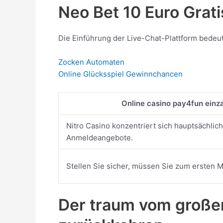
Neo Bet 10 Euro Grati
Die Einführung der Live-Chat-Plattform bedeut
Zocken Automaten
Online Glücksspiel Gewinnchancen
Online casino pay4fun ein
Nitro Casino konzentriert sich hauptsächlich
Anmeldeangebote.
Stellen Sie sicher, müssen Sie zum ersten M
Der traum vom große