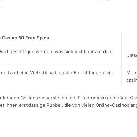
.
 Casino 50 Free Spins
ert geschlagen werden, was sich nicht nur auf den
Dies
en Land eine Vielzahl halblegaler Einrichtungen mit
Mit k
casi
er können Casinos sicherstellen, die Erfahrung zu genießen. C
t Ihnen erstklassige Rubbel, die von vielen Online-Casinos an