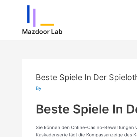
Skip
Post
to
navigation
content
Mazdoor Lab
Beste Spiele In Der Spielo
By
Beste Spiele In D
Sie können den Online-Casino-Bewertungen ver
Kaskadenserie lädt die Kompassanzeige des Kap