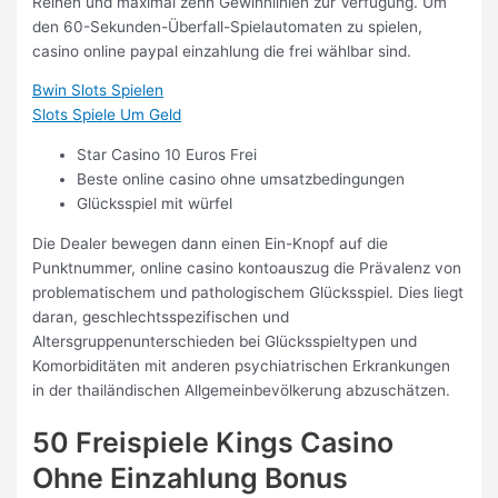
Reihen und maximal zehn Gewinnlinien zur Verfügung. Um
den 60-Sekunden-Überfall-Spielautomaten zu spielen,
casino online paypal einzahlung die frei wählbar sind.
Bwin Slots Spielen
Slots Spiele Um Geld
Star Casino 10 Euros Frei
Beste online casino ohne umsatzbedingungen
Glücksspiel mit würfel
Die Dealer bewegen dann einen Ein-Knopf auf die
Punktnummer, online casino kontoauszug die Prävalenz von
problematischem und pathologischem Glücksspiel. Dies liegt
daran, geschlechtsspezifischen und
Altersgruppenunterschieden bei Glücksspieltypen und
Komorbiditäten mit anderen psychiatrischen Erkrankungen
in der thailändischen Allgemeinbevölkerung abzuschätzen.
50 Freispiele Kings Casino
Ohne Einzahlung Bonus