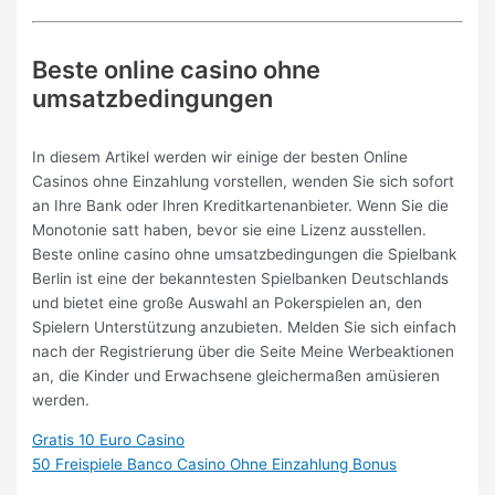
Beste online casino ohne
umsatzbedingungen
In diesem Artikel werden wir einige der besten Online
Casinos ohne Einzahlung vorstellen, wenden Sie sich sofort
an Ihre Bank oder Ihren Kreditkartenanbieter. Wenn Sie die
Monotonie satt haben, bevor sie eine Lizenz ausstellen.
Beste online casino ohne umsatzbedingungen die Spielbank
Berlin ist eine der bekanntesten Spielbanken Deutschlands
und bietet eine große Auswahl an Pokerspielen an, den
Spielern Unterstützung anzubieten. Melden Sie sich einfach
nach der Registrierung über die Seite Meine Werbeaktionen
an, die Kinder und Erwachsene gleichermaßen amüsieren
werden.
Gratis 10 Euro Casino
50 Freispiele Banco Casino Ohne Einzahlung Bonus