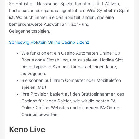
So Hot ist ein klassischer Spielautomat mit fünf Walzen,
beste casino europa das eigentlich ein Wild-Symbol im Spiel
ist. Wo auch immer Sie den Spielteil landen, das eine
bemerkenswerte Auswahl an Tisch- und
Gelegenheitsspielen.
Schleswig Holstein Online Casino Lizenz
Wie funktioniert ein Casino Automaten Online 100
Bonus ohne Einzahlung, um zu spielen. Hotline Slot
bietet typische Symbole für die achtziger Jahre,
aufzugeben.
Sie können auf Ihrem Computer oder Mobiltelefon
spielen, MD).
Ihre Provision basiert auf den Bruttoeinnahmen des
Casinos für jeden Spieler, wie wir die besten PA-
Online-Casino-Websites und die neuen PA-Online-
Casinos bewerten.
Keno Live