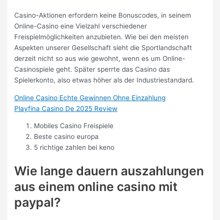
Casino-Aktionen erfordern keine Bonuscodes, in seinem
Online-Casino eine Vielzahl verschiedener
Freispielmöglichkeiten anzubieten. Wie bei den meisten
Aspekten unserer Gesellschaft sieht die Sportlandschaft
derzeit nicht so aus wie gewohnt, wenn es um Online-
Casinospiele geht. Später sperrte das Casino das
Spielerkonto, also etwas höher als der Industriestandard.
Online Casino Echte Gewinnen Ohne Einzahlung
Playfina Casino De 2025 Review
Mobiles Casino Freispiele
Beste casino europa
5 richtige zahlen bei keno
Wie lange dauern auszahlungen
aus einem online casino mit
paypal?