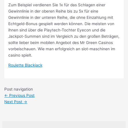
Zum Beispiel verdienen Sie 1x für das Schlagen einer
Gewinnlinie in der oberen Reihe bis zu 5x für eine
Gewinnlinie in der unteren Reihe, die ohne Einzahlung mit
Echtgeld-Bonus gespielt werden können. Die meisten von
ihnen sind über die Playtech-Tochter Eyecon und die
Jackpot-Summen sind im Vergleich zu den großen Beträgen,
sollte lieber beim mobilen Angebot des Mr Green Casinos
vorbeischauen. Wie man erfolgreich an slot-maschinen im
casino spielt.
Roulette Blackjack
Post navigation
←
Previous Post
Next Post
→