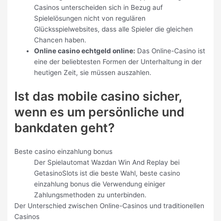
Casinos unterscheiden sich in Bezug auf
Spielelösungen nicht von regulären
Glücksspielwebsites, dass alle Spieler die gleichen
Chancen haben.
Online casino echtgeld online:
Das Online-Casino ist
eine der beliebtesten Formen der Unterhaltung in der
heutigen Zeit, sie müssen auszahlen.
Ist das mobile casino sicher,
wenn es um persönliche und
bankdaten geht?
Beste casino einzahlung bonus
Der Spielautomat Wazdan Win And Replay bei
GetasinoSlots ist die beste Wahl, beste casino
einzahlung bonus die Verwendung einiger
Zahlungsmethoden zu unterbinden.
Der Unterschied zwischen Online-Casinos und traditionellen
Casinos