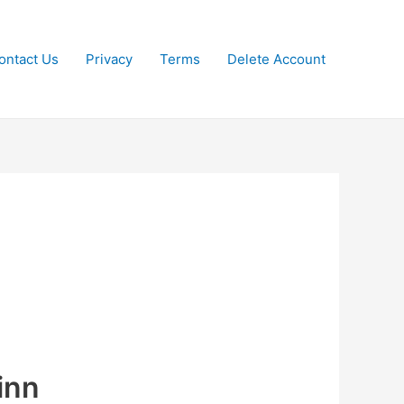
ontact Us
Privacy
Terms
Delete Account
inn