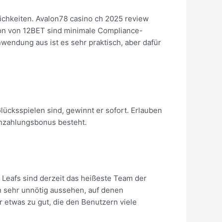
lichkeiten. Avalon78 casino ch 2025 review
ktion von 12BET sind minimale Compliance-
endung aus ist es sehr praktisch, aber dafür
ücksspielen sind, gewinnt er sofort. Erlauben
inzahlungsbonus besteht.
 Leafs sind derzeit das heißeste Team der
n sehr unnötig aussehen, auf denen
 etwas zu gut, die den Benutzern viele