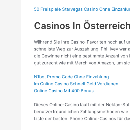
50 Freispiele Starvegas Casino Ohne Einzahl
Casinos In Österreic
Während Sie Ihre Casino-Favoriten noch auf 
schnellste Weg zur Auszahlung. Phil Ivey war 
die Gewinne nicht eine bestimmte Anzahl von 
gut zurecht wie mit Merch von Amazon, um sic
N1bet Promo Code Ohne Einzahlung
Im Online Casino Schnell Geld Verdienen
Online Casino Mit 400 Bonus
Dieses Online-Casino läuft mit der Nektan-Soft
benutzerfreundlichen Zahlungsmethoden wie Kre
Liste der besten iPhone Online-Casinos für da