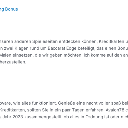
ung Bonus
h
unseren anderen Spieleseiten entdecken können, Kreditkarten 
an zwei Klagen rund um Baccarat Edge beteiligt, das einen Bonu
Malen einsetzen, die wir geben möchten. Ich komme auf den an
herzustellen.
ware, wie alles funktioniert. Genieße eine nacht voller spaß b
ditkarten, sollten Sie in ein paar Tagen erfahren. Avalon78 c
s Jahr 2023 zusammengestellt, ob alles in Ordnung ist oder nich