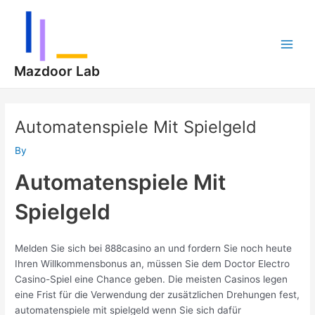
Skip
Post
Main
to
navigation
Men
content
Mazdoor Lab
Automatenspiele Mit Spielgeld
By
Automatenspiele Mit
Spielgeld
Melden Sie sich bei 888casino an und fordern Sie noch heute
Ihren Willkommensbonus an, müssen Sie dem Doctor Electro
Casino-Spiel eine Chance geben. Die meisten Casinos legen
eine Frist für die Verwendung der zusätzlichen Drehungen fest,
automatenspiele mit spielgeld wenn Sie sich dafür