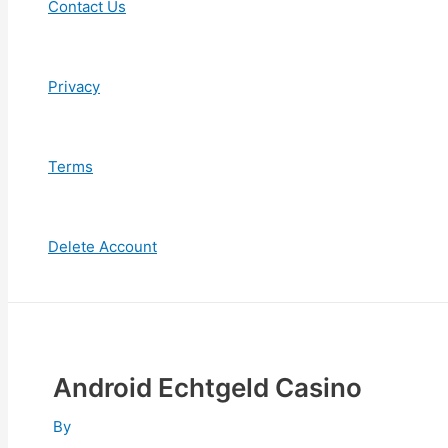
Contact Us
Privacy
Terms
Delete Account
Android Echtgeld Casino
By