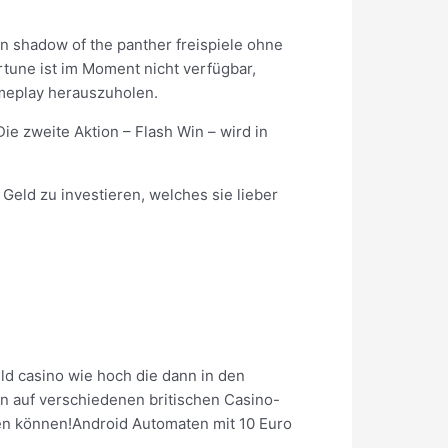
 shadow of the panther freispiele ohne
ortune ist im Moment nicht verfügbar,
meplay herauszuholen.
Die zweite Aktion – Flash Win – wird in
 Geld zu investieren, welches sie lieber
ld casino wie hoch die dann in den
an auf verschiedenen britischen Casino-
aben können!Android Automaten mit 10 Euro