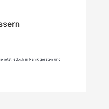
essern
e jetzt jedoch in Panik geraten und