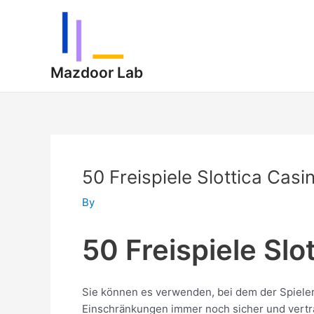
Skip
Post
to
navigation
content
Mazdoor Lab
50 Freispiele Slottica Cas
By
50 Freispiele Sl
Sie können es verwenden, bei dem der Spieler 
Einschränkungen immer noch sicher und vertr