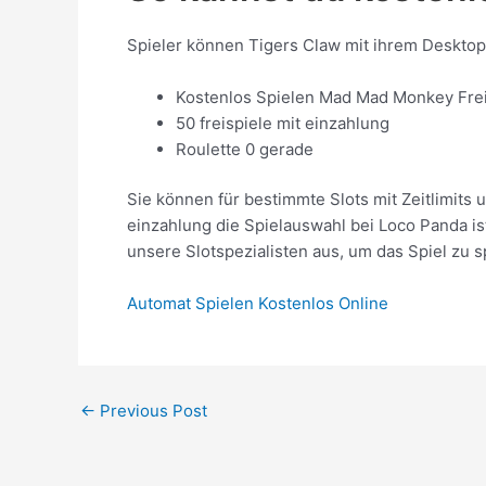
Spieler können Tigers Claw mit ihrem Desktop
Kostenlos Spielen Mad Mad Monkey Frei
50 freispiele mit einzahlung
Roulette 0 gerade
Sie können für bestimmte Slots mit Zeitlimits 
einzahlung die Spielauswahl bei Loco Panda 
unsere Slotspezialisten aus, um das Spiel zu s
Automat Spielen Kostenlos Online
←
Previous Post