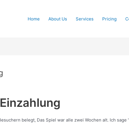
Home
About Us
Services
Pricing
C
g
 Einzahlung
uchern belegt, Das Spiel war alle zwei Wochen alt. Ich sage ‘t