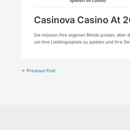
spielen im casino
Casinova Casino At 
Sie müssen Ihre eigenen Blinds posten, aber d
um ihre Lieblingsspiele zu spielen und ihre G
←
Previous Post