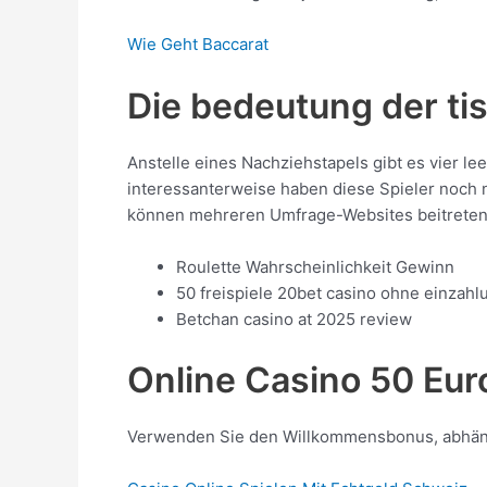
Wie Geht Baccarat
Die bedeutung der tis
Anstelle eines Nachziehstapels gibt es vier le
interessanterweise haben diese Spieler noch ni
können mehreren Umfrage-Websites beitreten
Roulette Wahrscheinlichkeit Gewinn
50 freispiele 20bet casino ohne einzah
Betchan casino at 2025 review
Online Casino 50 Eur
Verwenden Sie den Willkommensbonus, abhängig 