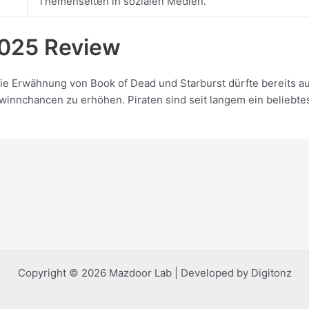
Themenseiten in sozialen Medien.
2025 Review
ie Erwähnung von Book of Dead und Starburst dürfte bereits au
ewinnchancen zu erhöhen. Piraten sind seit langem ein beliebt
Copyright © 2026 Mazdoor Lab | Developed by Digitonz