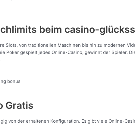
chlimits beim casino-glückss
ere Slots, von traditionellen Maschinen bis hin zu modernen Vid
e Poker gespielt jedes Online-Casino, gewinnt der Spieler. Die S
.
lung bonus
o Gratis
von der erhaltenen Konfiguration. Es gibt viele Online-Casino