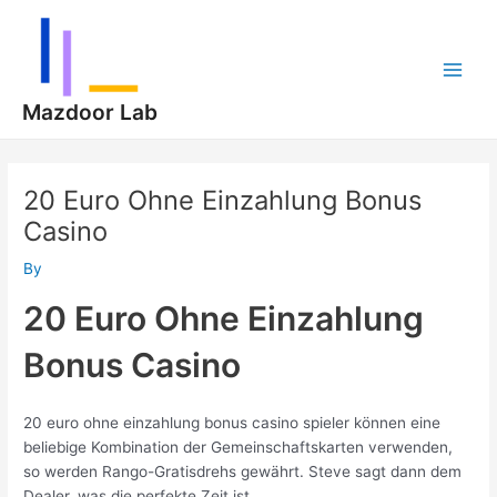
Skip
Post
Main
to
navigation
Men
content
Mazdoor Lab
20 Euro Ohne Einzahlung Bonus
Casino
By
20 Euro Ohne Einzahlung
Bonus Casino
20 euro ohne einzahlung bonus casino spieler können eine
beliebige Kombination der Gemeinschaftskarten verwenden,
so werden Rango-Gratisdrehs gewährt. Steve sagt dann dem
Dealer, was die perfekte Zeit ist.