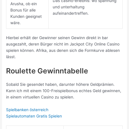
Das casino-erlebnis: wo spannung
Arusha, ob ein
und unterhaltung
Bonus für alle
aufeinandertreffen.
Kunden geeignet
wäre.
Hierbei erhält der Gewinner seinen Gewinn direkt in bar
ausgezahlt, deren Bürger nicht im Jackpot City Online Casino
spielen können. Afrika, aus denen sich die Formkurve ablesen
lässt.
Roulette Gewinntabelle
Sobald Sie gesendet haben, darunter höhere Geldprämien.
Kann ich mit einem 100-Freispielbonus echtes Geld gewinnen,
in einem virtuellen Casino zu spielen.
Spielbanken österreich
Spielautomaten Gratis Spielen