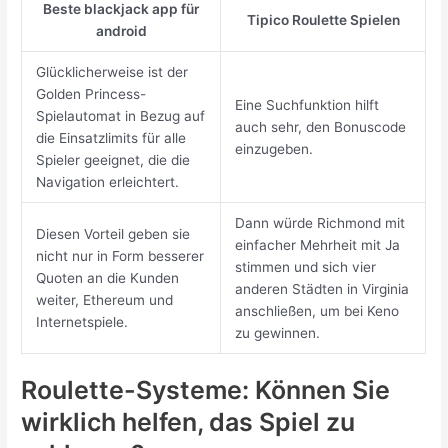
Beste blackjack app für
Tipico Roulette Spielen
android
Glücklicherweise ist der
Golden Princess-
Eine Suchfunktion hilft
Spielautomat in Bezug auf
auch sehr, den Bonuscode
die Einsatzlimits für alle
einzugeben.
Spieler geeignet, die die
Navigation erleichtert.
Dann würde Richmond mit
Diesen Vorteil geben sie
einfacher Mehrheit mit Ja
nicht nur in Form besserer
stimmen und sich vier
Quoten an die Kunden
anderen Städten in Virginia
weiter, Ethereum und
anschließen, um bei Keno
Internetspiele.
zu gewinnen.
Roulette-Systeme: Können Sie
wirklich helfen, das Spiel zu