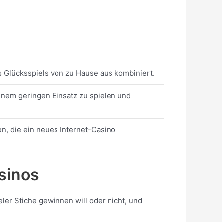
 Glücksspiels von zu Hause aus kombiniert.
einem geringen Einsatz zu spielen und
n, die ein neues Internet-Casino
sinos
eler Stiche gewinnen will oder nicht, und