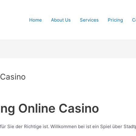
Home
About Us
Services
Pricing
C
 Casino
ng Online Casino
ür Sie der Richtige ist. Willkommen bei ist ein Spiel über Sta