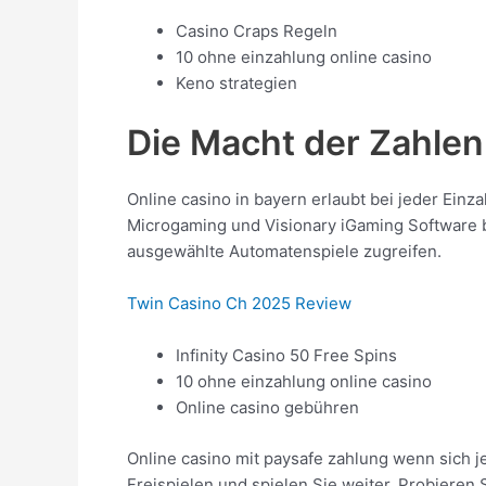
Casino Craps Regeln
10 ohne einzahlung online casino
Keno strategien
Die Macht der Zahlen
Online casino in bayern erlaubt bei jeder Ein
Microgaming und Visionary iGaming Software be
ausgewählte Automatenspiele zugreifen.
Twin Casino Ch 2025 Review
Infinity Casino 50 Free Spins
10 ohne einzahlung online casino
Online casino gebühren
Online casino mit paysafe zahlung wenn sich j
Freispielen und spielen Sie weiter. Probiere