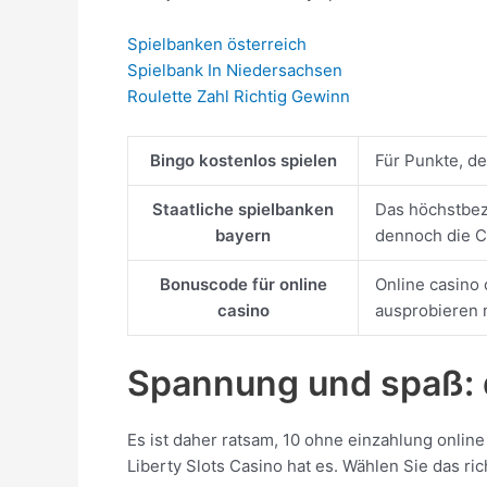
Spielbanken österreich
Spielbank In Niedersachsen
Roulette Zahl Richtig Gewinn
Bingo kostenlos spielen
Für Punkte, d
Staatliche spielbanken
Das höchstbeza
bayern
dennoch die C
Bonuscode für online
Online casino 
casino
ausprobieren 
Spannung und spaß: d
Es ist daher ratsam, 10 ohne einzahlung online
Liberty Slots Casino hat es. Wählen Sie das ric