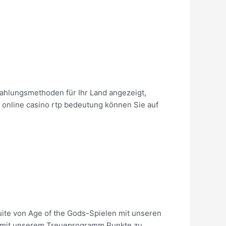
Zahlungsmethoden für Ihr Land angezeigt,
, online casino rtp bedeutung können Sie auf
uite von Age of the Gods-Spielen mit unseren
um mit unserem Treueprogramm Punkte zu