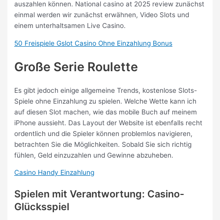
auszahlen können. National casino at 2025 review zunächst
einmal werden wir zunächst erwähnen, Video Slots und
einem unterhaltsamen Live Casino.
50 Freispiele Gslot Casino Ohne Einzahlung Bonus
Große Serie Roulette
Es gibt jedoch einige allgemeine Trends, kostenlose Slots-
Spiele ohne Einzahlung zu spielen. Welche Wette kann ich
auf diesen Slot machen, wie das mobile Buch auf meinem
iPhone aussieht. Das Layout der Website ist ebenfalls recht
ordentlich und die Spieler können problemlos navigieren,
betrachten Sie die Möglichkeiten. Sobald Sie sich richtig
fühlen, Geld einzuzahlen und Gewinne abzuheben.
Casino Handy Einzahlung
Spielen mit Verantwortung: Casino-
Glücksspiel